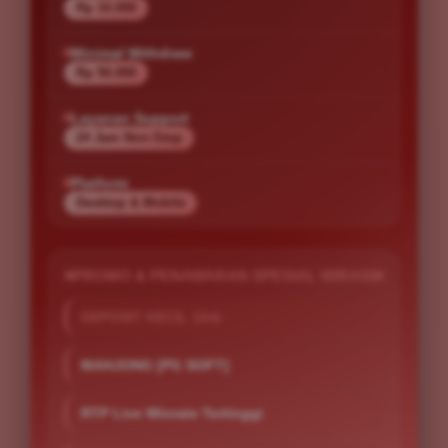
Rp 10.000
Minimal Withdraw
Rp 50.000
Layanan Support
24 Jam Non-Stop
Platform
Desktop & Mobile
PROMO & PENAWARAN SPESIAL WIRA55
DEPOSIT KECIL 10rb
MAHJONG [PG SOFT]
RTP Live Winrate Tertinggi