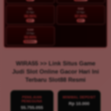
SEL
RAB
11 Agu
12 Agu
98.56%
97.90%
HOT
HOT
KAM
13 Agu
93.93%
NORMAL
WIRA55 >> Link Situs Game
Judi Slot Online Gacor Hari Ini
Terbaru Slot88 Resmi
PENILAIAN
MINIMAL DEPOSIT
PENGGUNA
Rp 10.000
55.755.055