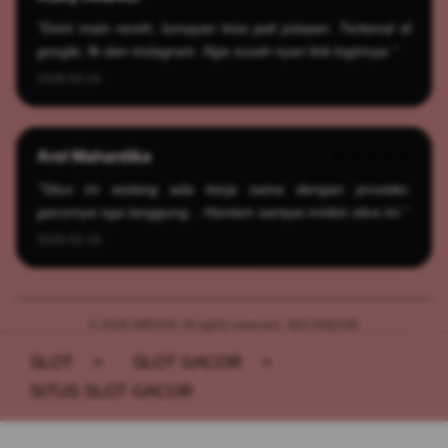
"Dsini main receh, lumayan bisa jadi jutaaan. Terkenal di
google, fb dan instagram. Nga susah nyari link loginnya."
2026-02-24
Arel Mahardika
★★★★★
"Situs ini sedang ada kerja sama dengan provider,
gacornya nga tanggung... Hantam sampai miskin situs ini."
2026-02-19
© 2026 WIRA55. All rights reserved. SEO ANEHIN
SLOT
>
SLOT GACOR
>
SITUS SLOT GACOR