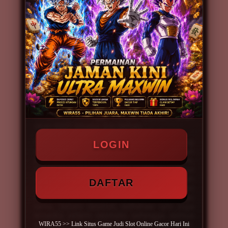
para pemain tidak bosan dan memberikan
kesempatan menang lebih baik.
WIRA55 situs
link slot
gacor bekerja sama
dengan beberapa provider terbaik di dunia
diantara lainnya adalah Pragmatic Play, PG
Soft, Nolimit City, Habanero Slot, Slot88,
Hacksaw Gaming, NetEnt, Ion Slot dan
masih banyak lainnya yang siap membuat
loe lebih greget dalam bermain. Situs ini
dapat dimainkan pada perangkat apapun
seperti laptop, komputer dan juga di
hanphone sehingga tempat bermain anda
akan lebih leluasa dan bebas.
Situs Wira 55 menyediakan link login yang
LOGIN
mudah diakses, pembayaran mudah, dan
juga layanan dukungan pelanggan 24 jam.
Salah satu layanan yang paling menonjol
yang hanya ada di situs kami adalah
DAFTAR
deposit qris otomatis. Sehingga ketika loe
melakukan deposit tidak perlu menunggu
lama. Selain deposit, withdraw qris juga
tersedia sistem otomatis sehingga semua
transaksi menjadi lebih mudah tanpa ribet.
WIRA55 >> Link Situs Game Judi Slot Online Gacor Hari Ini